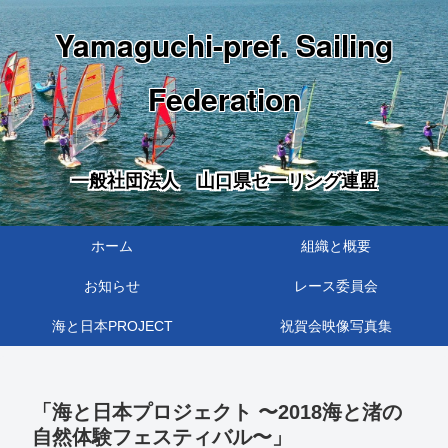
Yamaguchi-pref. Sailing
Federation
一般社団法人 山口県セーリング連盟
ホーム
組織と概要
お知らせ
レース委員会
海と日本PROJECT
祝賀会映像写真集
「海と日本プロジェクト 〜2018海と渚の
自然体験フェスティバル〜」