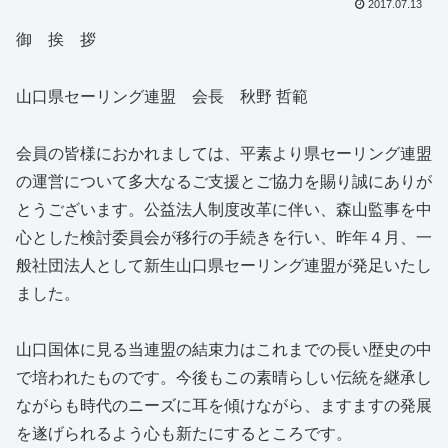
2017.07.13
御 挨 拶
山口県セーリング連盟 会長 秋野 哲範
会員の皆様におかれましては、平素より県セーリング連盟
の運営について多大なるご支援とご協力を賜り誠にありが
とうございます。公益法人制度改革に伴い、森山監事を中
心とした検討委員会が移行の手続きを行い、昨年４月、一
般社団法人として新生山口県セーリング連盟が発足いたし
ました。
山口国体に見る当連盟の結束力はこれまでの長い歴史の中
で培われたものです。今後もこの素晴らしい伝統を継承し
ながらも時代のニーズに耳を傾けながら、ますますの発展
を遂げられるよう心も新たにするところです。