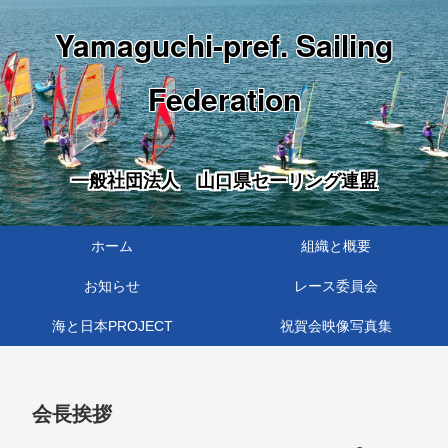
Yamaguchi-pref. Sailing
Federation
一般社団法人 山口県セーリング連盟
ホーム
組織と概要
お知らせ
レース委員会
海と日本PROJECT
祝賀会映像写真集
会長挨拶