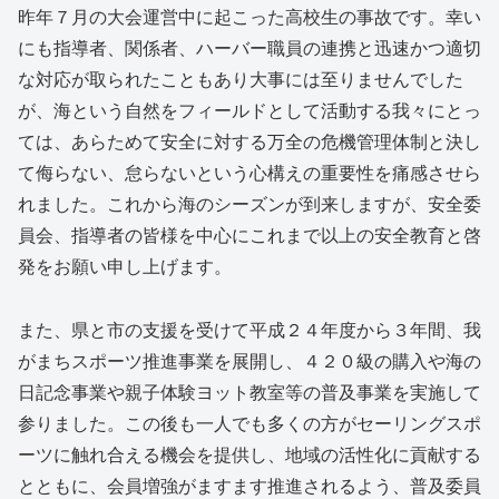
昨年７月の大会運営中に起こった高校生の事故です。幸い
にも指導者、関係者、ハーバー職員の連携と迅速かつ適切
な対応が取られたこともあり大事には至りませんでした
が、海という自然をフィールドとして活動する我々にとっ
ては、あらためて安全に対する万全の危機管理体制と決し
て侮らない、怠らないという心構えの重要性を痛感させら
れました。これから海のシーズンが到来しますが、安全委
員会、指導者の皆様を中心にこれまで以上の安全教育と啓
発をお願い申し上げます。
また、県と市の支援を受けて平成２４年度から３年間、我
がまちスポーツ推進事業を展開し、４２０級の購入や海の
日記念事業や親子体験ヨット教室等の普及事業を実施して
参りました。この後も一人でも多くの方がセーリングスポ
ーツに触れ合える機会を提供し、地域の活性化に貢献する
とともに、会員増強がますます推進されるよう、普及委員