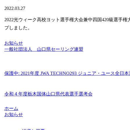
2022.03.27
2022光ウィーク高校ヨット選手権大会兼中四国420級選手
プしました。
お知らせ
一般社団法人 山口県セーリング連盟
保護中: 2021年度 JWA TECHNO293 ジュニア・ユース
令和４年度栃木国体山口県代表選手選考会
ホーム
お知らせ