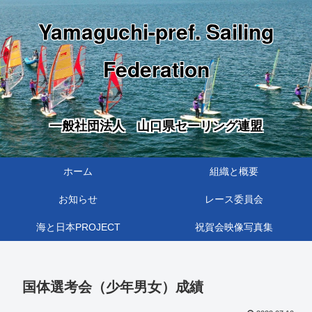
Yamaguchi-pref. Sailing
Federation
一般社団法人 山口県セーリング連盟
ホーム
組織と概要
お知らせ
レース委員会
海と日本PROJECT
祝賀会映像写真集
国体選考会（少年男女）成績