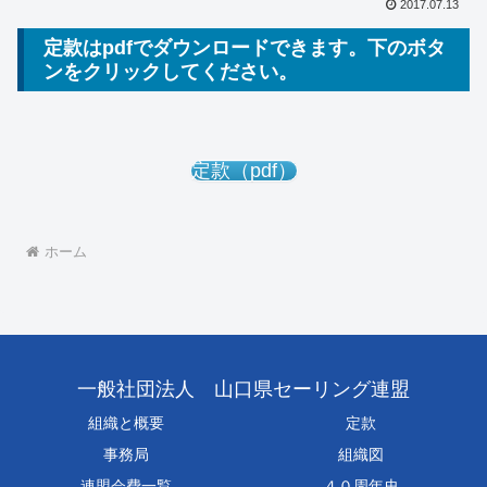
2017.07.13
定款はpdfでダウンロードできます。下のボタ
ンをクリックしてください。
定款（pdf）
ホーム
一般社団法人 山口県セーリング連盟
組織と概要
定款
事務局
組織図
連盟会費一覧
４０周年史