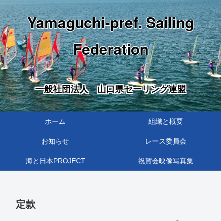
Yamaguchi-pref. Sailing
Federation
一般社団法人 山口県セーリング連盟
ホーム
組織と概要
お知らせ
レース委員会
海と日本PROJECT
祝賀会映像写真集
定款