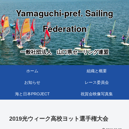
Yamaguchi-pref. Sailing
Federation
一般社団法人 山口県セーリング連盟
ホーム
組織と概要
お知らせ
レース委員会
海と日本PROJECT
祝賀会映像写真集
2019光ウィーク高校ヨット選手権大会