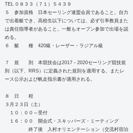
TEL ０８３３（７１）５４３９
５ 参加資格 日本セーリング連盟会員であること。自力
で出着艇でき、高校生以下については、必ず引率教員また
は責任指導者があること。一般もオープン参加で出場を認
める。
６ 艇 種 420級・レーザー・ラジアル級
７ 規 則 本競技会は2017－2020セーリング競技規
則（以下、RRS）に定義された規則を適用する。またレ
ース公示および帆走指示書が適用される。
８ 日 程
３月２３日（土）
１０：００～受付
１６：００ 開会式・スキッパーズ・ミーティング
終了後 入村オリエンテーション（交流村宿泊