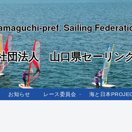
amaguchi-pref. Sailing Federati
社団法人 山口県セーリン
お知らせ
レース委員会
海と日本PROJE