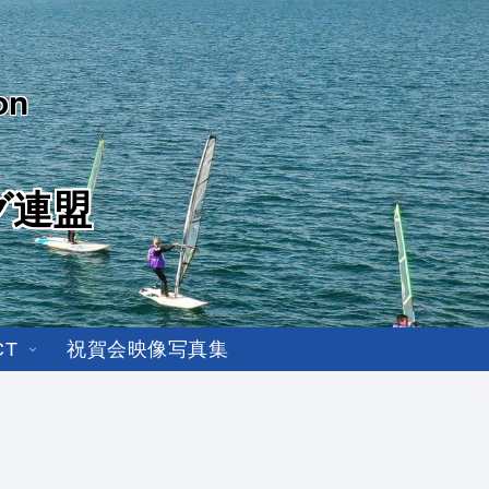
on
グ連盟
CT
祝賀会映像写真集