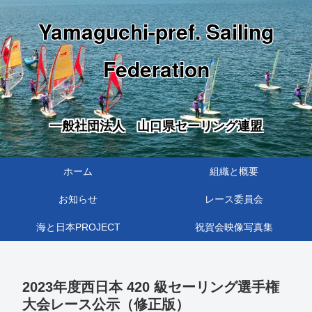
Yamaguchi-pref. Sailing
Federation
一般社団法人 山口県セーリング連盟
ホーム
組織と概要
お知らせ
レース委員会
海と日本PROJECT
祝賀会映像写真集
2023年度⻄日本 420 級セーリング選手権
大会レース公示（修正版）