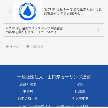
第 78 回(令和 5 年度)国民体育大会山口県
代表選手(少年男女)選考会
2023年海と渚のマリンスポーツ体験教室
の募集を開始します。（7/1 8:30〜）
ホーム
お知らせ
一般社団法人 山口県セーリング連盟
組織と概要
定款
事務局
組織図
連盟会費一覧
４０周年史
© 2017 一般社団法人 山口県セーリング連盟.