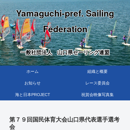
Yamaguchi-pref. Sailing
Federation
一般社団法人 山口県セーリング連盟
ホーム
組織と概要
お知らせ
レース委員会
海と日本PROJECT
祝賀会映像写真集
第７９回国民体育大会山口県代表選手選考
会