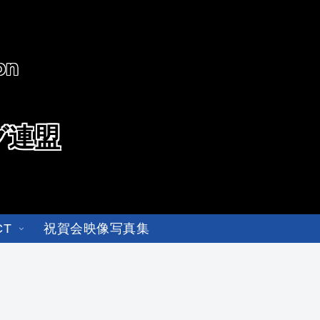
on
グ連盟
CT
祝賀会映像写真集