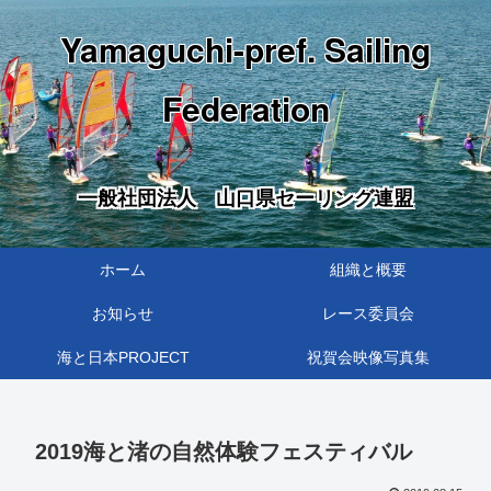
Yamaguchi-pref. Sailing
Federation
一般社団法人 山口県セーリング連盟
ホーム
組織と概要
お知らせ
レース委員会
海と日本PROJECT
祝賀会映像写真集
2019海と渚の自然体験フェスティバル