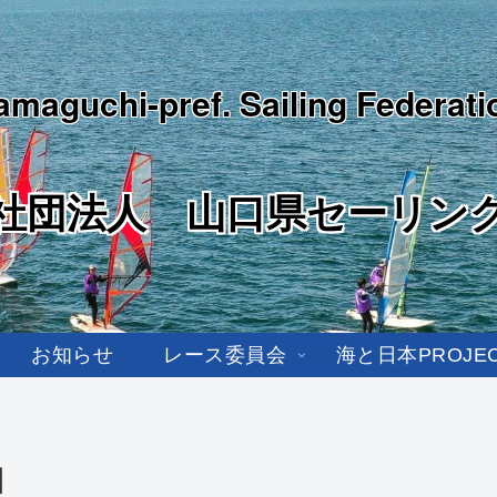
amaguchi-pref. Sailing Federati
社団法人 山口県セーリン
お知らせ
レース委員会
海と日本PROJE
目