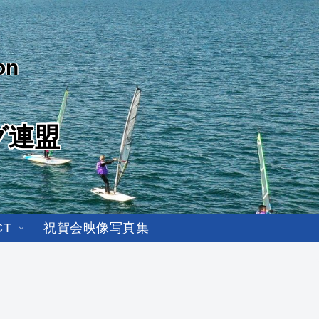
on
グ連盟
CT
祝賀会映像写真集