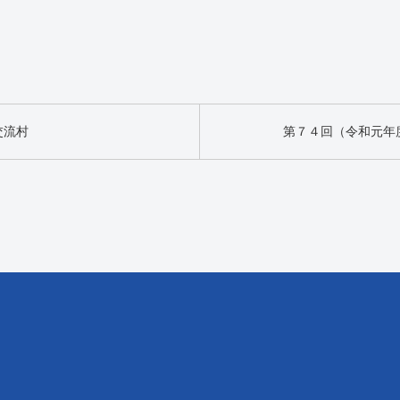
ツ交流村
第７４回（令和元年