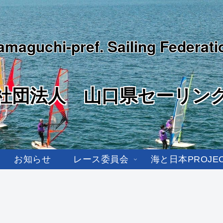
amaguchi-pref. Sailing Federati
社団法人 山口県セーリン
お知らせ
レース委員会
海と日本PROJE