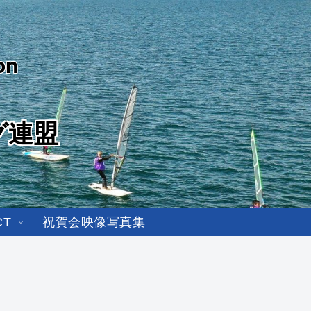
on
グ連盟
CT
祝賀会映像写真集