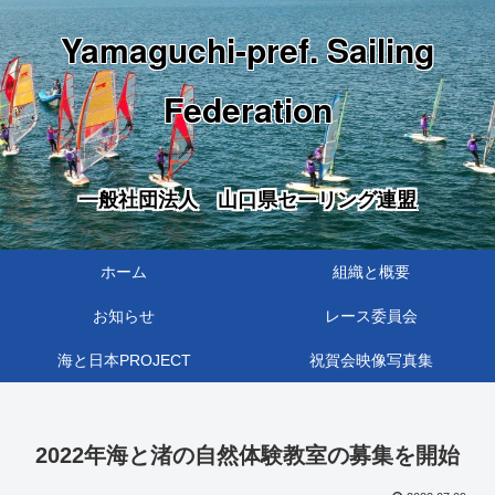
Yamaguchi-pref. Sailing
Federation
一般社団法人 山口県セーリング連盟
ホーム
組織と概要
お知らせ
レース委員会
海と日本PROJECT
祝賀会映像写真集
2022年海と渚の自然体験教室の募集を開始