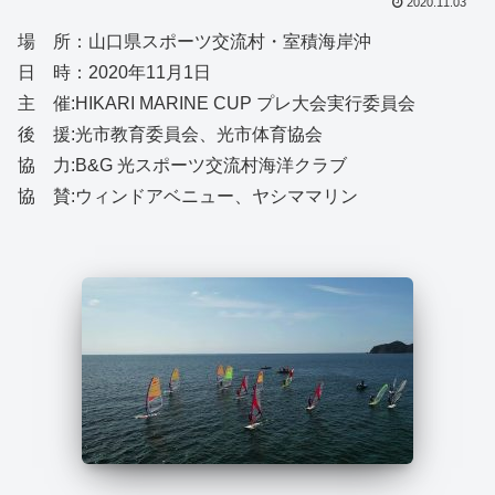
2020.11.03
場 所：山口県スポーツ交流村・室積海岸沖
日 時：2020年11月1日
主 催:HIKARI MARINE CUP プレ大会実行委員会
後 援:光市教育委員会、光市体育協会
協 力:B&G 光スポーツ交流村海洋クラブ
協 賛:ウィンドアベニュー、ヤシママリン