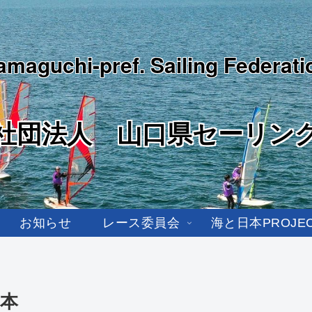
amaguchi-pref. Sailing Federati
社団法人 山口県セーリン
お知らせ
レース委員会
海と日本PROJE
日本