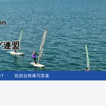
on
グ連盟
CT
祝賀会映像写真集