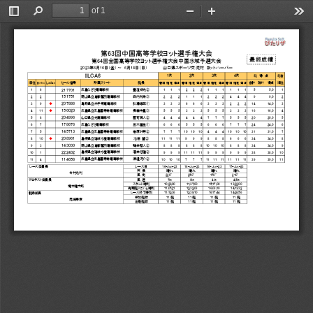
of 1
Toggle
Find
Zoom
Zoom
Too
Sidebar
Out
In
第63回中国高等学校ヨット選手権大会
最終成績
第64回全国高等学校ヨット選手権大会中国水域予選大会
2023年6月16日（金）～ 6月18日（日）         山口県スポーツ交流村 ヨットハーバー
ILCA6
1R
2R
3R
4R
総 得 点   総合
順位
Ladies  セール番号
所属フリート
艇長
合計 除外 得点 順位
EntNo
着順 確定 得点 着順 確定 得点 着順 確定 得点 着順 確定 得点
1  6
1 1 1 2 2 2 1 1 1 1 1 1  5    5.0  1
広島なぎさ高等学校
豊澄成光②
217701
2  2
2 2 2 1 1 1 2 2 2 4 4 4  9    9.0  2
岡山県立倉敷鷲羽高等学校
森内和希③
151751
3  9
◆
3 3 3 6 6 6 3 3 3 2 2 2 14   14.0  3
鳥取県立米子東高等学校
舩澤奈菜①
207886
4  11
◆
5 5 5 3 3 3 5 5 5 3 3 3 16   16.0  4
広島県立広島国泰寺高等学校
長嶺朱里③
156020
5  8
4 4 4 4 4 4 7 7 7 5 5 5 20   20.0  5
山口県立光高等学校
國可英人②
204996
6  7
6 6 6 5 5 5 6 6 6 7 7 7 24   24.0  6
広島なぎさ高等学校
三木基生①
178676
7  5
7 7 7 10 10 10 4 4 4 10 10 10 31   31.0  7
広島県立広島国泰寺高等学校
岩原叶芽②
145713
8  10
◆
11 11 11 9 9 9 8 8 8 6 6 6 34   34.0  8
島根県立隠岐水産高等学校
池田 望②
208961
9  3
8 8 8 8 8 8 10 10 10 8 8 8 34   34.0  9
岡山県立倉敷鷲羽高等学校
鴨井啓人②
143030
10  1
9 9 9 11 11 11 9 9 9 9 9 9 38   38.0 10
島根県立隠岐水産高等学校
酒井悠陸②
222432
11  4
10 10 10 7 7 7 11 11 11 11 11 11 39   39.0 11
広島県立広島国泰寺高等学校
渡邉冴介②
114658
レース日
16-Jun-23  16-Jun-23  16-Jun-23  17-Jun-23
 レース委員長
天 候
晴れ
晴れ
晴れ
晴れ
今村光利
風 向
220°
250°
170°
210°
風 速
7kt
9kt
4kt
4.5kt
プロテスト委員長
スタート時刻
10:26:00   11:37:00   15:17:00   13:22:00
橋本健太郎
先頭艇ﾌｨﾆｯｼｭ時刻   11:07:21   12:32:03   16:03:10   14:13:32
レース終了時刻    11:12:36   12:38:10   16:17:44   14:26:56
記録部長
参加艇数
11 艇
11 艇
11 艇
11 艇
尾崎泰彦
出走艇数
11 艇
11 艇
11 艇
11 艇