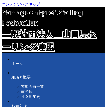
コンテンツへスキップ
Yamaguchi-pref. Sailing
Federation
一般社団法人 山口県セ
ーリング連盟
ホーム
組織と概要
連盟会費一覧
事務局
４０周年史
お知らせ