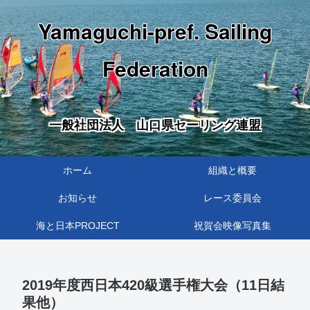
Yamaguchi-pref. Sailing
Federation
一般社団法人 山口県セーリング連盟
ホーム
組織と概要
お知らせ
レース委員会
海と日本PROJECT
祝賀会映像写真集
2019年度西日本420級選手権大会（11日結
果他）